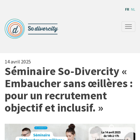
Aller
FR
NL
au
contenu
principal
Togg
navig
14 avril 2025
Séminaire So-Divercity «
Embaucher sans œillères :
pour un recrutement
objectif et inclusif. »